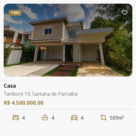
1362
Casa
Tamboré 10, Santana de Parnaíba
R$ 4.500.000,00
4
4
4
509m²