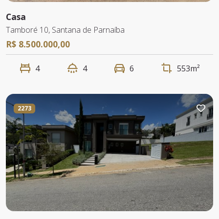
Casa
Tamboré 10, Santana de Parnaíba
R$ 8.500.000,00
4
4
6
553m²
2273