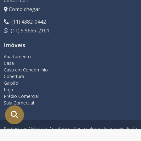
06472-001
Como chegar
(11) 4382-0442
(11) 9 5666-2161
Imóveis
Apartamento
Casa
Casa em Condomínio
Cobertura
Galpão
Loja
Prédio Comercial
Sala Comercial
Terreno
Potêncialar Alphaville. As informações e valores de imóveis deste
site estão sujeitas a alterações sem aviso prévio.