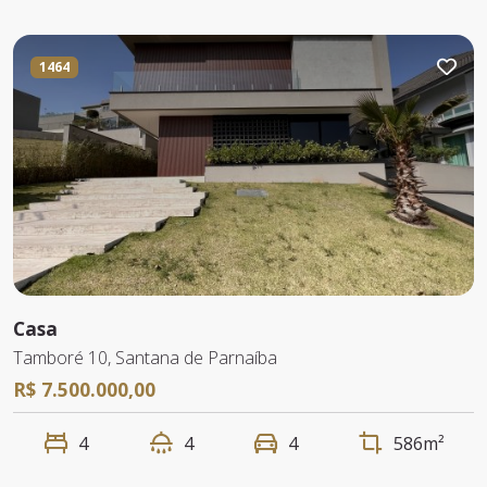
1464
Casa
Tamboré 10, Santana de Parnaíba
R$ 7.500.000,00
4
4
4
586m²