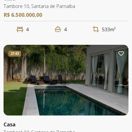
Tambore 10, Santana de Parnaíba
R$ 6.500.000,00
4
4
533m²
2143
Casa