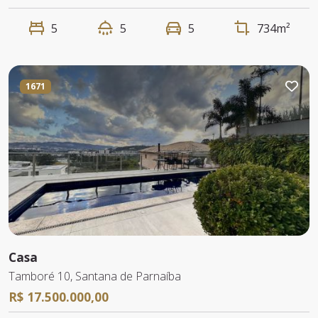
5
5
5
734m²
1671
Casa
Tamboré 10, Santana de Parnaíba
R$ 17.500.000,00