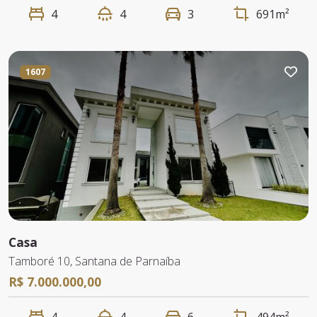
4
4
3
691m²
1607
Casa
Tamboré 10, Santana de Parnaíba
R$ 7.000.000,00