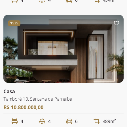
4
4
6
494m²
1535
Casa
Tamboré 10, Santana de Parnaíba
R$ 10.800.000,00
4
4
6
489m²