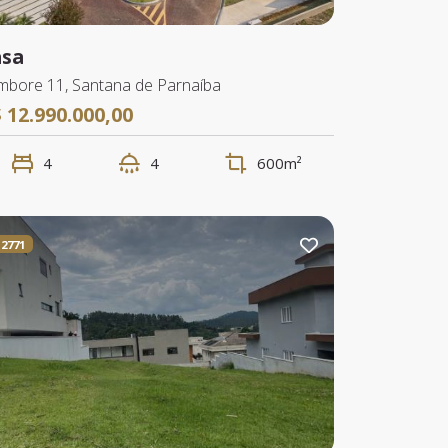
asa
mbore 11, Santana de Parnaíba
 12.990.000,00
4
4
600m²
2771