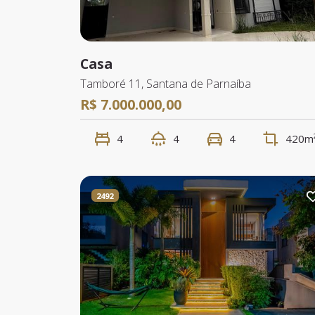
Casa
Tamboré 11, Santana de Parnaíba
R$ 7.000.000,00
4
4
4
420m
2492