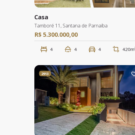
Casa
Tamboré 11, Santana de Parnaíba
R$ 5.300.000,00
4
4
4
420m
2913