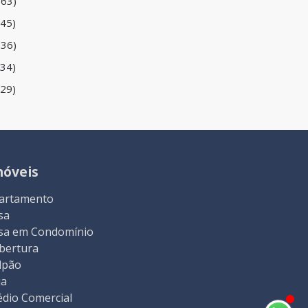
(63)
(45)
(36)
(34)
(29)
móveis
artamento
sa
sa em Condomínio
bertura
lpão
ja
édio Comercial