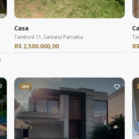
Casa
C
Tamboré 11, Santana Parnaiba
Ta
R$ 2.500.000,00
R$
²
2259