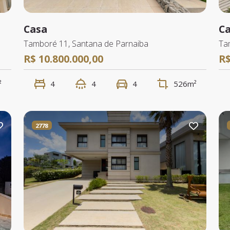
Casa
C
Tamboré 11, Santana de Parnaiba
Ta
R$ 10.800.000,00
R$
²
4
4
4
526m²
2778