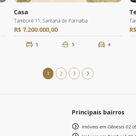
Casa
T
Tamboré 11, Santana de Parnaíba
Ta
R$ 7.200.000,00
R$
5
5
4
1
2
3
Principais bairros
Imóveis em Gênesis 02 (