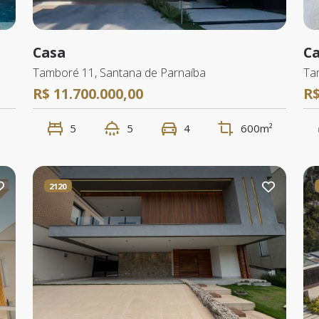
Casa
C
Tamboré 11, Santana de Parnaíba
Ta
R$ 11.700.000,00
R$
5
5
4
600m²
2120