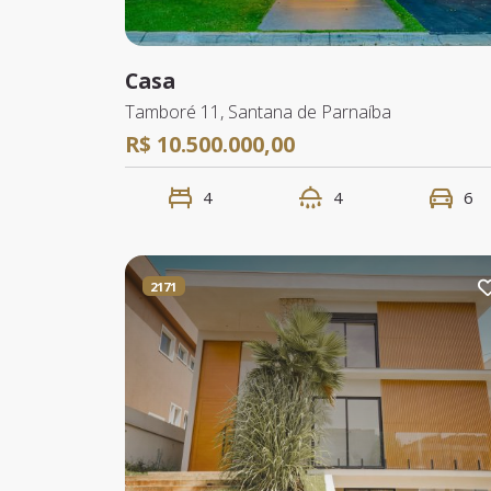
Casa
Tamboré 11, Santana de Parnaíba
R$ 10.500.000,00
4
4
6
2171