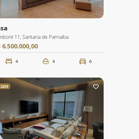
asa
mboré 11, Santana de Parnaíba
 6.500.000,00
4
4
6
2239