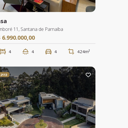
asa
mboré 11, Santana de Parnaíba
 6.990.000,00
4
4
4
424m²
2113