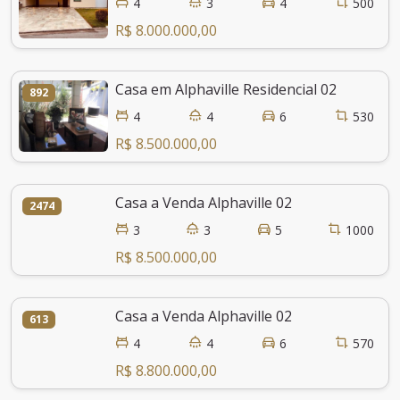
4
3
4
500
R$ 8.000.000,00
Casa em Alphaville Residencial 02
892
4
4
6
530
R$ 8.500.000,00
Casa a Venda Alphaville 02
2474
3
3
5
1000
R$ 8.500.000,00
Casa a Venda Alphaville 02
613
4
4
6
570
R$ 8.800.000,00