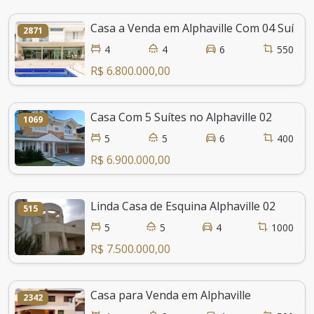
Casa a Venda em Alphaville Com 04 Suítes 
2871
4
4
6
550
R$ 6.800.000,00
Casa Com 5 Suítes no Alphaville 02
1069
5
5
6
400
R$ 6.900.000,00
Linda Casa de Esquina Alphaville 02
515
5
5
4
1000
R$ 7.500.000,00
Casa para Venda em Alphaville
2342