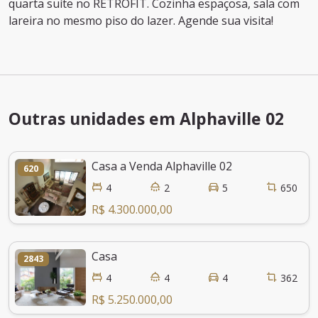
quarta suíte no RETROFIT. Cozinha espaçosa, sala com
lareira no mesmo piso do lazer. Agende sua visita!
Outras unidades em Alphaville 02
Casa a Venda Alphaville 02
620
4
2
5
650
R$ 4.300.000,00
Casa
2843
4
4
4
362
R$ 5.250.000,00