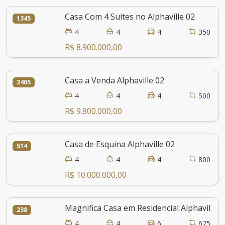
Casa Com 4 Suítes no Alphaville 02
1345
4
4
4
350
R$ 8.900.000,00
Casa a Venda Alphaville 02
2405
4
4
4
500
R$ 9.800.000,00
Casa de Esquina Alphaville 02
514
4
4
4
800
R$ 10.000.000,00
Magnifica Casa em Residencial Alphaville 0
238
4
4
6
675