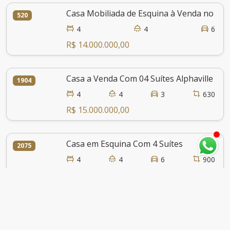
Casa Mobiliada de Esquina à Venda no Alph
520
4
4
6
R$ 14.000.000,00
Casa a Venda Com 04 Suítes Alphaville 02
1904
4
4
3
630
R$ 15.000.000,00
Casa em Esquina Com 4 Suítes
2075
4
4
6
900
R$ 16.500.000,00
Casa
2726
4
4
6