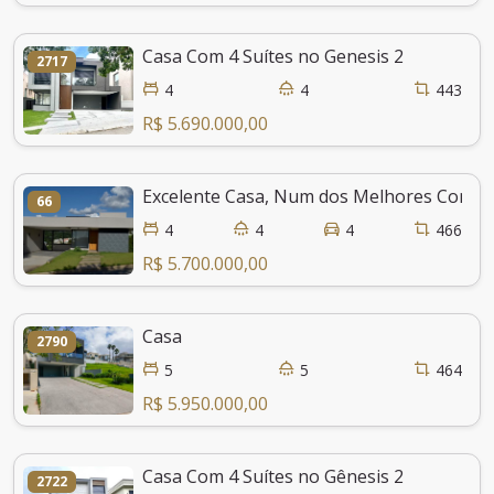
Casa Com 4 Suítes no Genesis 2
2717
4
4
443
R$ 5.690.000,00
Excelente Casa, Num dos Melhores Condomí
66
4
4
4
466
R$ 5.700.000,00
Casa
2790
5
5
464
R$ 5.950.000,00
Casa Com 4 Suítes no Gênesis 2
2722