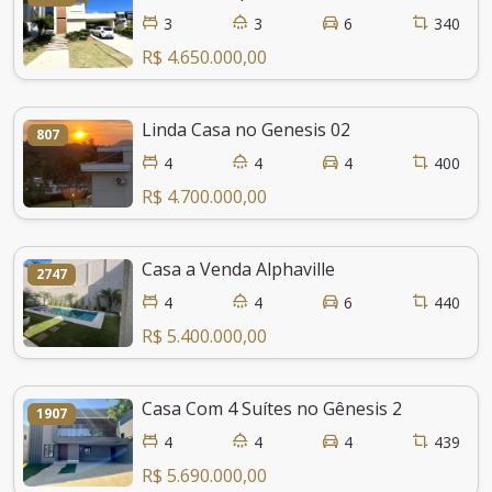
3
3
6
340
R$ 4.650.000,00
Linda Casa no Genesis 02
807
4
4
4
400
R$ 4.700.000,00
Casa a Venda Alphaville
2747
4
4
6
440
R$ 5.400.000,00
Casa Com 4 Suítes no Gênesis 2
1907
4
4
4
439
R$ 5.690.000,00