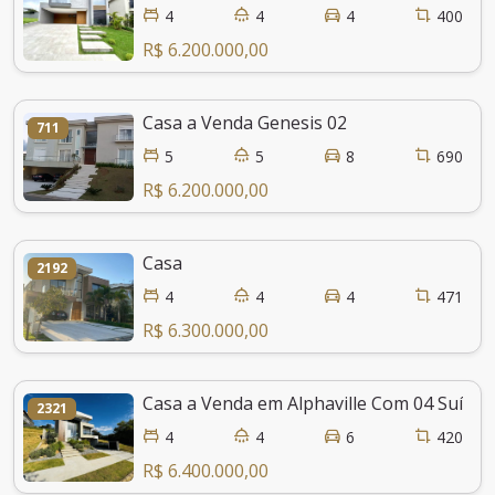
4
4
4
400
R$ 6.200.000,00
Casa a Venda Genesis 02
711
5
5
8
690
R$ 6.200.000,00
Casa
2192
4
4
4
471
R$ 6.300.000,00
Casa a Venda em Alphaville Com 04 Suítes
2321
4
4
6
420
R$ 6.400.000,00