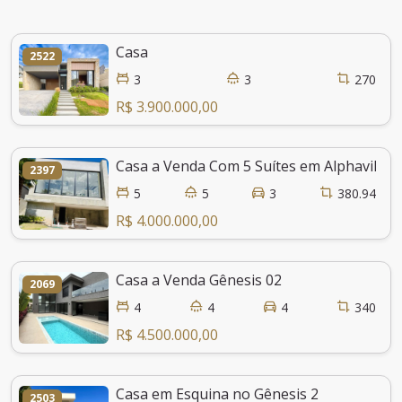
Casa
2522
3
3
270
R$ 3.900.000,00
Casa a Venda Com 5 Suítes em Alphaville F
2397
5
5
3
380.94
R$ 4.000.000,00
Casa a Venda Gênesis 02
2069
4
4
4
340
R$ 4.500.000,00
Casa em Esquina no Gênesis 2
2503