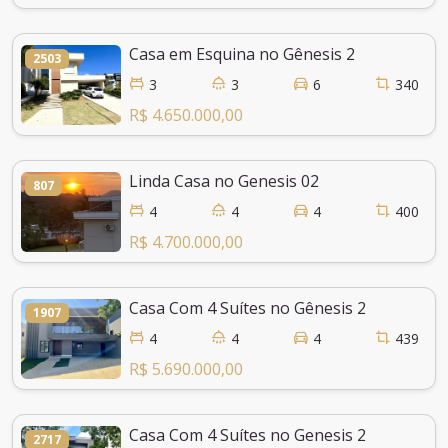
Casa em Esquina no Gênesis 2
2503
3
3
6
340
R$ 4.650.000,00
Linda Casa no Genesis 02
807
4
4
4
400
R$ 4.700.000,00
Casa Com 4 Suítes no Gênesis 2
1907
4
4
4
439
R$ 5.690.000,00
Casa Com 4 Suítes no Genesis 2
2717