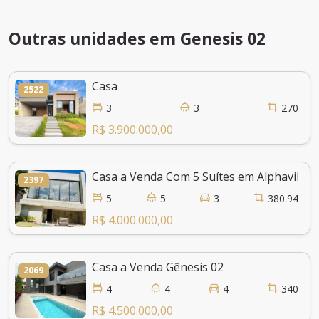
Outras unidades em Genesis 02
Casa
2522
3
3
270
R$ 3.900.000,00
Casa a Venda Com 5 Suítes em Alphaville F
2397
5
5
3
380.94
R$ 4.000.000,00
Casa a Venda Gênesis 02
2069
4
4
4
340
R$ 4.500.000,00