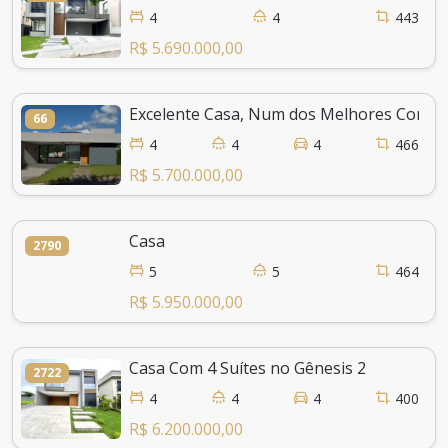
4
4
443
R$ 5.690.000,00
Excelente Casa, Num dos Melhores Condomí
66
4
4
4
466
R$ 5.700.000,00
Casa
2790
5
5
464
R$ 5.950.000,00
Casa Com 4 Suítes no Gênesis 2
2722
4
4
4
400
R$ 6.200.000,00