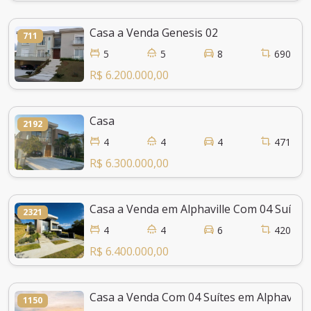
Casa a Venda Genesis 02
711
5
5
8
690
R$ 6.200.000,00
Casa
2192
4
4
4
471
R$ 6.300.000,00
Casa a Venda em Alphaville Com 04 Suítes
2321
4
4
6
420
R$ 6.400.000,00
Casa a Venda Com 04 Suítes em Alphaville
1150