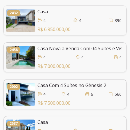
Casa
2432
4
4
390
R$ 6.950.000,00
Casa Nova a Venda Com 04 Suítes e Vista 
2458
4
4
4
R$ 7.000.000,00
Casa Com 4 Suítes no Gênesis 2
2002
4
4
6
566
R$ 7.500.000,00
Casa
2537