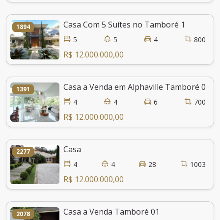
Casa Com 5 Suítes no Tamboré 1
1894
5
5
4
800
R$ 12.000.000,00
Casa a Venda em Alphaville Tamboré 01
1391
4
4
6
700
R$ 12.000.000,00
Casa
2277
4
4
28
1003
R$ 12.000.000,00
Casa a Venda Tamboré 01
2078