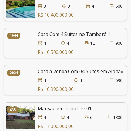
3
3
4
500
R$ 10.400.000,00
Casa Com 4 Suítes no Tamboré 1
1944
4
4
12
900
R$ 10.500.000,00
Casa a Venda Com 04 Suítes em Alphavill
2024
4
4
690
R$ 10.990.000,00
Mansao em Tambore 01
635
4
4
6
1300
R$ 11.000.000,00