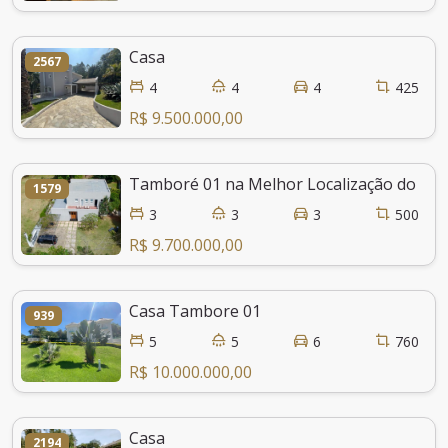
Casa
2567
4
4
4
425
R$ 9.500.000,00
Tamboré 01 na Melhor Localização do Co
1579
3
3
3
500
R$ 9.700.000,00
Casa Tambore 01
939
5
5
6
760
R$ 10.000.000,00
Casa
2194