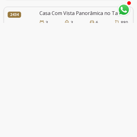
Casa Com Vista Panorâmica no Tamboré 1
2434
3
3
6
880
R$ 15.000.000,00
Casa a Venda Tamboré 01
2131
7
7
6
1100
R$ 16.000.000,00
Casa a Venda Tamboré 1 Alphaville Com 06
1076
6
5
8
780
R$ 17.900.000,00
Casa Com 5 Dormitórios no Tamboré 1
1616