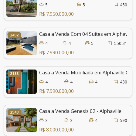
5
5
450
R$ 7.950.000,00
Casa a Venda Com 04 Suítes em Alphaville
2402
4
4
5
550.31
R$ 7.990.000,00
Casa a Venda Mobiliada em Alphaville Com
2183
4
4
4
430
R$ 7.990.000,00
Casa a Venda Genesis 02 - Alphaville
2543
3
3
4
590
R$ 8.000.000,00