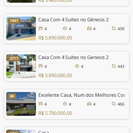
Casa Com 4 Suítes no Gênesis 2
1907
4
4
4
439
R$ 5.690.000,00
Casa Com 4 Suítes no Genesis 2
2717
4
4
443
R$ 5.690.000,00
Excelente Casa, Num dos Melhores Condomí
66
4
4
4
466
R$ 5.700.000,00
Casa