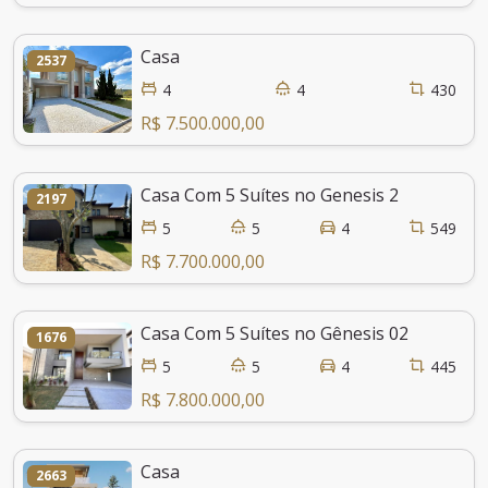
Casa
2537
4
4
430
R$ 7.500.000,00
Casa Com 5 Suítes no Genesis 2
2197
5
5
4
549
R$ 7.700.000,00
Casa Com 5 Suítes no Gênesis 02
1676
5
5
4
445
R$ 7.800.000,00
Casa
2663