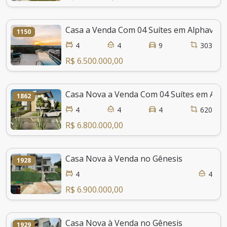
Casa a Venda Com 04 Suítes em Alphaville
1150
4
4
9
303
R$ 6.500.000,00
Casa Nova a Venda Com 04 Suítes em Alpha
1862
4
4
4
620
R$ 6.800.000,00
Casa Nova à Venda no Gênesis
1928
4
4
R$ 6.900.000,00
Casa Nova à Venda no Gênesis
1929