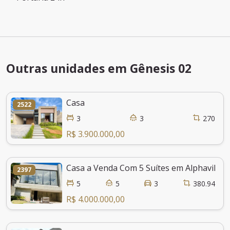
Outras unidades em Gênesis 02
Casa
2522
3
3
270
R$ 3.900.000,00
Casa a Venda Com 5 Suítes em Alphaville F
2397
5
5
3
380.94
R$ 4.000.000,00