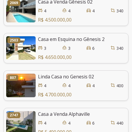
Casa a Venda Gênesis 02
2069
4
4
4
340
R$ 4.500.000,00
Casa em Esquina no Gênesis 2
2503
3
3
6
340
R$ 4.650.000,00
Linda Casa no Genesis 02
807
4
4
4
400
R$ 4.700.000,00
Casa a Venda Alphaville
2747
4
4
6
440
R$ 5.400.000,00